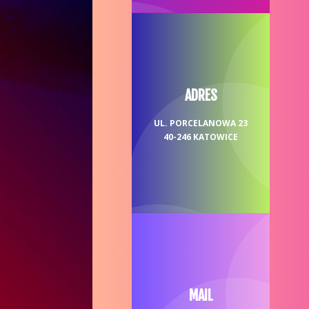
ADRES
UL. PORCELANOWA 23
40-246 KATOWICE
MAIL